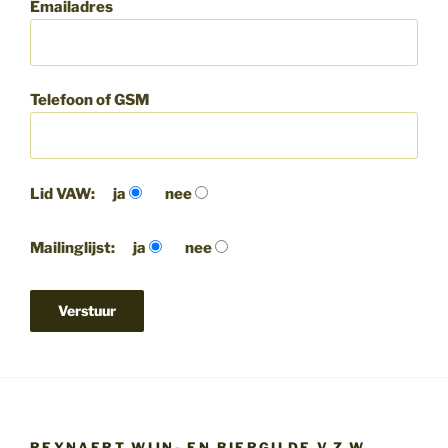
Emailadres
Telefoon of GSM
Lid VAW:
ja
nee
Mailinglijst:
ja
nee
REYNAERT WIJN- EN BIERGILDE V.Z.W