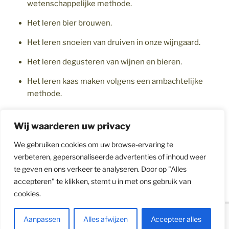
wetenschappelijke methode.
Het leren bier brouwen.
Het leren snoeien van druiven in onze wijngaard.
Het leren degusteren van wijnen en bieren.
Het leren kaas maken volgens een ambachtelijke
methode.
Wij waarderen uw privacy
We gebruiken cookies om uw browse-ervaring te
verbeteren, gepersonaliseerde advertenties of inhoud weer
te geven en ons verkeer te analyseren. Door op "Alles
accepteren" te klikken, stemt u in met ons gebruik van
Facebook
Winkel
cookies.
in
het
Privacybeleid
Met trots aangedreven door WordPress
Aanpassen
Alles afwijzen
Accepteer alles
lokaal