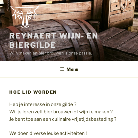
Spring
naar
de
inhoud
REYNAERT WIJN- EN
BIERGILDE
Wijn maken en bier brouwen is onze passie.
Menu
HOE LID WORDEN
Heb je interesse in onze gilde ?
Wil je leren zelf bier brouwen of wijn te maken ?
Je bent toe aan een culinaire vrijetijdsbesteding ?
We doen diverse leuke activiteiten !