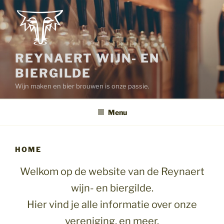
Spring
naar
de
inhoud
REYNAERT WIJN- EN
BIERGILDE
Wijn maken en bier brouwen is onze passie.
Menu
HOME
Welkom op de website van de Reynaert
wijn- en biergilde.
Hier vind je alle informatie over onze
vereniging, en meer.