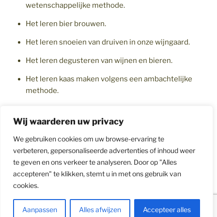
wetenschappelijke methode.
Het leren bier brouwen.
Het leren snoeien van druiven in onze wijngaard.
Het leren degusteren van wijnen en bieren.
Het leren kaas maken volgens een ambachtelijke
methode.
Wij waarderen uw privacy
We gebruiken cookies om uw browse-ervaring te
verbeteren, gepersonaliseerde advertenties of inhoud weer
te geven en ons verkeer te analyseren. Door op "Alles
accepteren" te klikken, stemt u in met ons gebruik van
Facebook
Winkel
cookies.
in
het
Privacybeleid
Met trots aangedreven door WordPress
Aanpassen
Alles afwijzen
Accepteer alles
lokaal