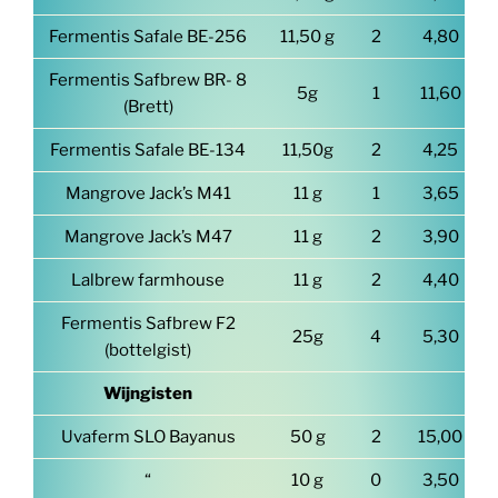
Fermentis Safale BE-256
11,50 g
2
4,80
Fermentis Safbrew BR- 8
5g
1
11,60
(Brett)
Fermentis Safale BE-134
11,50g
2
4,25
Mangrove Jack’s M41
11 g
1
3,65
Mangrove Jack’s M47
11 g
2
3,90
Lalbrew farmhouse
11 g
2
4,40
Fermentis Safbrew F2
25g
4
5,30
(bottelgist)
Wijngisten
Uvaferm SLO Bayanus
50 g
2
15,00
“
10 g
0
3,50