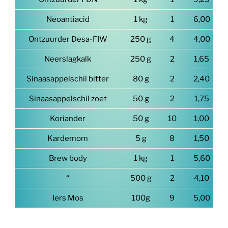
Neoantiacid
1 kg
1
6,00
Ontzuurder Desa-FIW
250 g
4
4,00
Neerslagkalk
250 g
2
1,65
Sinaasappelschil bitter
80 g
2
2,40
Sinaasappelschil zoet
50 g
2
1,75
Koriander
50 g
10
1,00
Kardemom
5 g
8
1,50
Brew body
1 kg
1
5,60
“
500 g
2
4,10
Iers Mos
100g
9
5,00