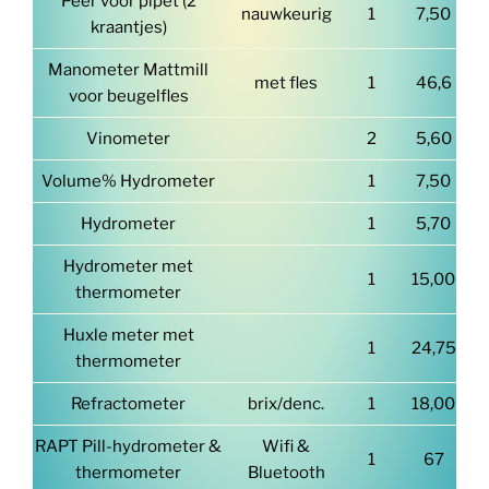
Peer voor pipet (2
nauwkeurig
1
7,50
kraantjes)
Manometer Mattmill
met fles
1
46,6
voor beugelfles
Vinometer
2
5,60
Volume% Hydrometer
1
7,50
Hydrometer
1
5,70
Hydrometer met
1
15,00
thermometer
Huxle meter met
1
24,75
thermometer
Refractometer
brix/denc.
1
18,00
RAPT Pill-hydrometer &
Wifi &
1
67
thermometer
Bluetooth