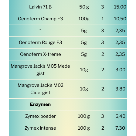
Lalvin 71 B
50 g
3
15,00
Oenoferm Champ F3
100g
1
10,50
“
5g
3
2,35
Oenoferm Rouge F3
5g
3
2,35
Oenoferm X-treme
5g
2
2,35
Mangrove Jack’s M05 Mede
10g
2
3,00
gist
Mangrove Jack’s M02
10g
2
3,80
Cidergist
Enzymen
Zymex poeder
100 g
3
6,40
Zymex Intense
100 g
2
7,30