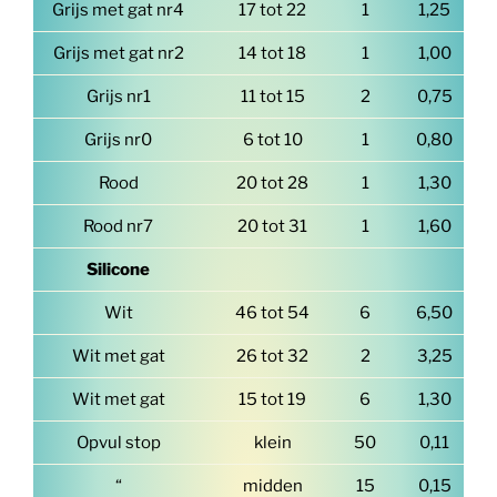
Grijs met gat nr4
17 tot 22
1
1,25
Grijs met gat nr2
14 tot 18
1
1,00
Grijs nr1
11 tot 15
2
0,75
Grijs nr0
6 tot 10
1
0,80
Rood
20 tot 28
1
1,30
Rood nr7
20 tot 31
1
1,60
Silicone
Wit
46 tot 54
6
6,50
Wit met gat
26 tot 32
2
3,25
Wit met gat
15 tot 19
6
1,30
Opvul stop
klein
50
0,11
“
midden
15
0,15