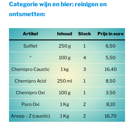
Categorie wijn en bier: reinigen en
ontsmetten:
Artikel
Inhoud
Stock
Prijs in euro
Sulfiet
250 g
1
6,50
“
100 g
4
5,50
Chemipro Caustic
1 kg
3
16,40
Chemipro Acid
250 ml
1
8,50
Chemipro Oxi
100 g
1
3,50
Puro Oxi
1 Kg
2
8,10
Ansep – Z (caustic)
1 Kg
2
16,70