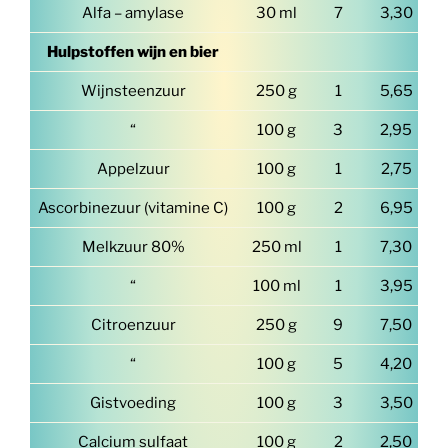
Alfa – amylase
30 ml
7
3,30
Hulpstoffen wijn en bier
Wijnsteenzuur
250 g
1
5,65
“
100 g
3
2,95
Appelzuur
100 g
1
2,75
Ascorbinezuur (vitamine C)
100 g
2
6,95
Melkzuur 80%
250 ml
1
7,30
“
100 ml
1
3,95
Citroenzuur
250 g
9
7,50
“
100 g
5
4,20
Gistvoeding
100 g
3
3,50
Calcium sulfaat
100 g
2
2,50