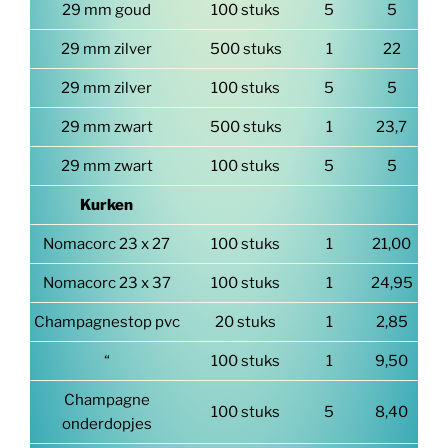
29 mm goud
100 stuks
5
5
29 mm zilver
500 stuks
1
22
29 mm zilver
100 stuks
5
5
29 mm zwart
500 stuks
1
23,7
29 mm zwart
100 stuks
5
5
Kurken
Nomacorc 23 x 27
100 stuks
1
21,00
Nomacorc 23 x 37
100 stuks
1
24,95
Champagnestop pvc
20 stuks
1
2,85
“
100 stuks
1
9,50
Champagne
100 stuks
5
8,40
onderdopjes