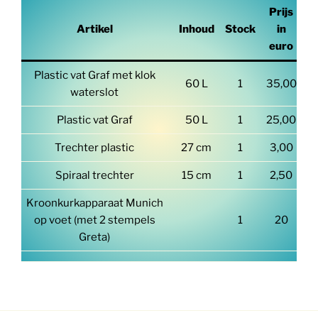
Prijs
Artikel
Inhoud
Stock
in
euro
Plastic vat Graf met klok
60 L
1
35,00
waterslot
Plastic vat Graf
50 L
1
25,00
Trechter plastic
27 cm
1
3,00
Spiraal trechter
15 cm
1
2,50
Kroonkurkapparaat Munich
op voet (met 2 stempels
1
20
Greta)