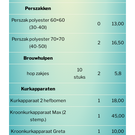
Perszakken
Perszak polyester 60×60
0
13,00
(30-40l)
Perszak polyester 70×70
2
16,50
(40-50l)
Brouwhulpen
10
hop zakjes
2
5,8
stuks
Kurkapparaten
Kurkapparaat 2 hefbomen
1
18,00
Kroonkurkapparaat Max (2
1
45,00
stemp.)
Kroonkurkapparaat Greta
1
10,00