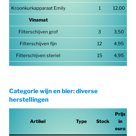
Kroonkurkapparaat Emily
1
12,00
Vinamat
Filterschijven grof
3
3,50
Filterschijven fijn
12
4,95
Filterschijven steriel
15
4,95
Categorie wijn en bier: diverse
herstellingen
Prijs
Artikel
Type
Stock
in
euro