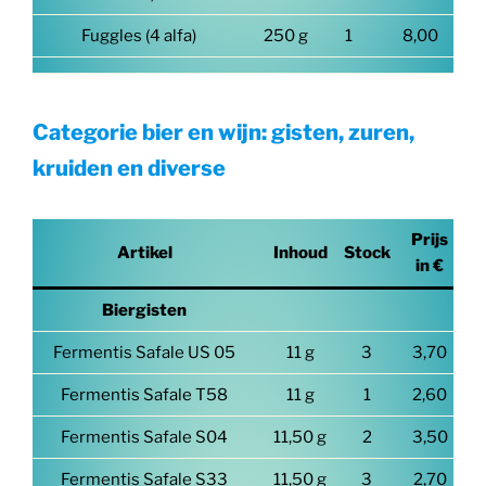
Fuggles (4 alfa)
250 g
1
8,00
Categorie bier en wijn: gisten, zuren,
kruiden en diverse
Prijs
Artikel
Inhoud
Stock
in €
Biergisten
Fermentis Safale US 05
11 g
3
3,70
Fermentis Safale T58
11 g
1
2,60
Fermentis Safale S04
11,50 g
2
3,50
Fermentis Safale S33
11,50 g
3
2,70