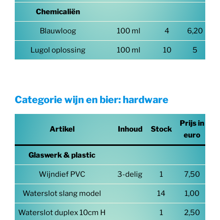
Chemicaliën
Blauwloog
100 ml
4
6,20
Lugol oplossing
100 ml
10
5
Categorie wijn en bier: hardware
Prijs in
Artikel
Inhoud
Stock
euro
Glaswerk & plastic
Wijndief PVC
3-delig
1
7,50
Waterslot slang model
14
1,00
Waterslot duplex 10cm H
1
2,50