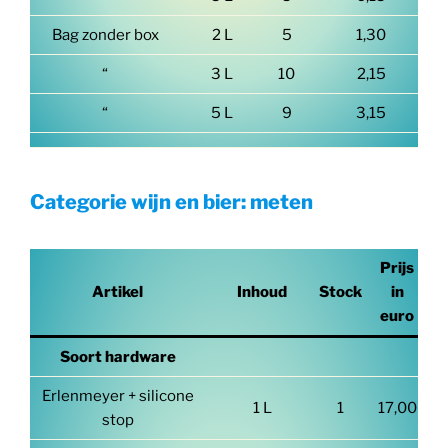
Bag zonder box
2 L
5
1,30
“
3 L
10
2,15
“
5 L
9
3,15
Categorie wijn en bier: meten
Prijs
Artikel
Inhoud
Stock
in
euro
Soort hardware
Erlenmeyer + silicone
1 L
1
17,00
stop