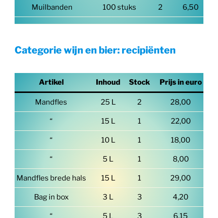
Muilbanden
100 stuks
2
6,50
Categorie wijn en bier: recipiënten
Artikel
Inhoud
Stock
Prijs in euro
Mandfles
25 L
2
28,00
“
15 L
1
22,00
“
10 L
1
18,00
“
5 L
1
8,00
Mandfles brede hals
15 L
1
29,00
Bag in box
3 L
3
4,20
“
5 L
3
6,15