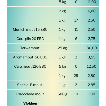
5 kg
0
11,00
2 kg
6,00
1 kg
17
2,50
Munich mout 15 EBC
1 kg
11
2,50
Cara pils 20 EBC
1 kg
6
2,75
Tarwemout
25 kg
1
30,00
Aromamout 50 EBC
1 kg
2
3,55
Cara mout 120 EBC
5 kg
0
12,50
1 kg
29
2,80
Special B mout
1 kg
2
2,85
Chocolade mout
500 g
10
1,90
Vlokken