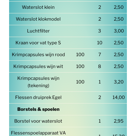
Waterslot klein
2
2,50
Waterslot klokmodel
2
2,50
Luchtfilter
3
3,00
Kraan voor vat type S
10
2,50
Krimpcapsules wijn rood
100
7
2,50
Krimpcapsules wijn wit
100
8
2,50
Krimpcapsules wijn
100
1
3,20
(tekening)
Flessen druiprek Egel
2
14,00
Borstels & spoelen
Borstel voor waterslot
1
2,95
Flessenspoelapparaat VA