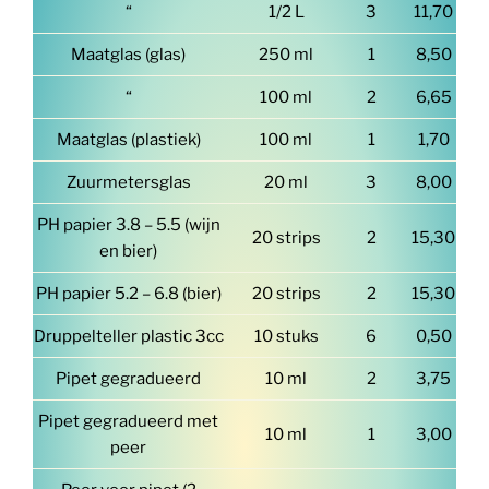
“
1/2 L
3
11,70
Maatglas (glas)
250 ml
1
8,50
“
100 ml
2
6,65
Maatglas (plastiek)
100 ml
1
1,70
Zuurmetersglas
20 ml
3
8,00
PH papier 3.8 – 5.5 (wijn
20 strips
2
15,30
en bier)
PH papier 5.2 – 6.8 (bier)
20 strips
2
15,30
Druppelteller plastic 3cc
10 stuks
6
0,50
Pipet gegradueerd
10 ml
2
3,75
Pipet gegradueerd met
10 ml
1
3,00
peer