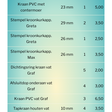
Kraan PVC met
23 mm
1
5,00
contermoer
Stempel kroonkurkapp.
29 mm
2
3,50
Greta
Stempel kroonkurkapp.
26 mm
1
2,50
Greta
Stempel kroonkurkapp.
26 mm
1
3,50
Max
Dichtingsring kraan vat
5
2,00
Graf
Afsluitdop onderaan vat
4
3,00
Graf
Kraan PVC vat Graf
3
6,50
Tapkraan houten vat
10 mm
4
3,50