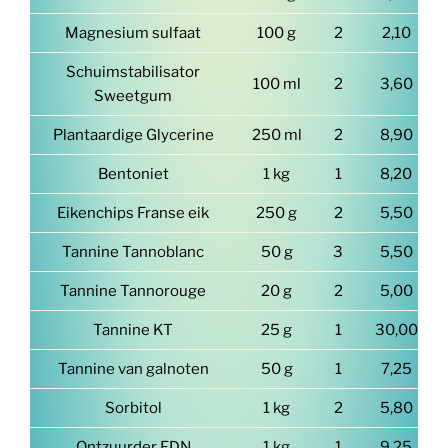
Magnesium sulfaat
100 g
2
2,10
Schuimstabilisator
100 ml
2
3,60
Sweetgum
Plantaardige Glycerine
250 ml
2
8,90
Bentoniet
1 kg
1
8,20
Eikenchips Franse eik
250 g
2
5,50
Tannine Tannoblanc
50 g
3
5,50
Tannine Tannorouge
20 g
2
5,00
Tannine KT
25 g
1
30,00
Tannine van galnoten
50 g
1
7,25
Sorbitol
1 kg
2
5,80
Ontzuurder FDN
1 kg
1
9,25