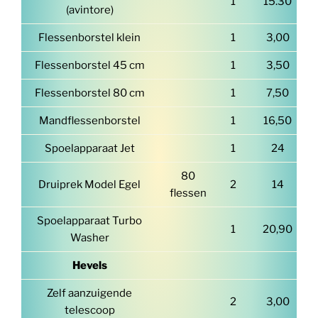
1
15.30
(avintore)
Flessenborstel klein
1
3,00
Flessenborstel 45 cm
1
3,50
Flessenborstel 80 cm
1
7,50
Mandflessenborstel
1
16,50
Spoelapparaat Jet
1
24
80
Druiprek Model Egel
2
14
flessen
Spoelapparaat Turbo
1
20,90
Washer
Hevels
Zelf aanzuigende
2
3,00
telescoop