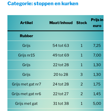
Categorie: stoppen en kurken
Prijs in
Artikel
Maat/inhoud
Stock
euro
Rubber
Grijs
54 tot 63
1
7,25
Grijs nr15
49 tot 69
1
7,00
Grijs
22 tot 28
1
1,30
Grijs
20 to 28
3
1,30
Grijs met gat nr7
24 tot 28
2
1,75
Grijs met gat nr6
22 tot 27
2
1,45
Grijs met gat
31 tot 38
1
5,00