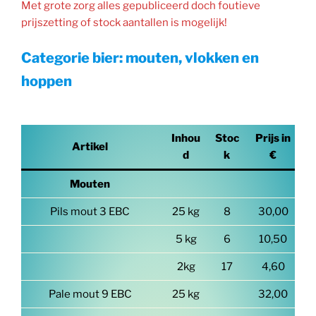
Met grote zorg alles gepubliceerd doch foutieve
prijszetting of stock aantallen is mogelijk!
Categorie bier: mouten, vlokken en
hoppen
Inhou
Stoc
Prijs in
Artikel
d
k
€
Mouten
Pils mout 3 EBC
25 kg
8
30,00
5 kg
6
10,50
2kg
17
4,60
Pale mout 9 EBC
25 kg
32,00