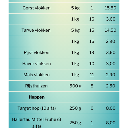
Gerst vlokken
5 kg
1
15,50
1 kg
16
3,60
Tarwe vlokken
5 kg
15
14,50
1 kg
16
2,90
Rijst vlokken
1 kg
13
3,60
Haver vlokken
1 kg
10
3,00
Mais vlokken
1 kg
11
2,90
Rijsthulzen
500 g
8
2,50
Hoppen
Target hop (10 alfa)
250 g
0
8,00
Hallertau Mittel Frühe (8
250 g
1
8,00
alfa)