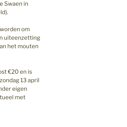
De Swaen in
ld).
t worden om
n uiteenzetting
van het mouten
ost €20 en is
 zondag 13 april
onder eigen
tueel met