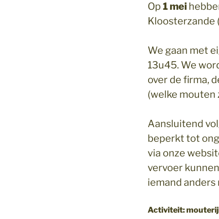
Op
1 mei
hebben
Kloosterzande (
We gaan met ei
13u45. We word
over de firma, 
(welke mouten z
Aansluitend vol
beperkt tot ong.
via onze websit
vervoer kunnen
iemand anders 
Activiteit: mouteri