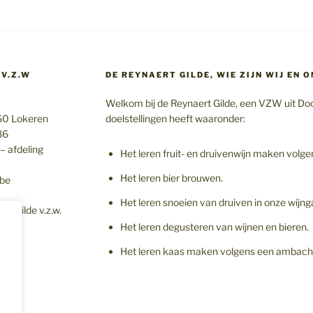
 V.Z.W
DE REYNAERT GILDE, WIE ZIJN WIJ EN 
Welkom bij de Reynaert Gilde, een VZW uit Doo
160 Lokeren
doelstellingen heeft waaronder:
86
 afdeling
Het leren fruit- en druivenwijn maken vol
Het leren bier brouwen.
.be
Het leren snoeien van druiven in onze wijng
ergilde v.z.w.
Het leren degusteren van wijnen en bieren.
Het leren kaas maken volgens een ambacht