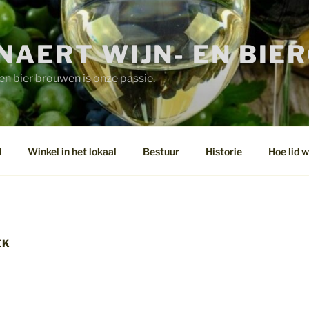
NAERT WIJN- EN BIE
n bier brouwen is onze passie.
d
Winkel in het lokaal
Bestuur
Historie
Hoe lid 
EK