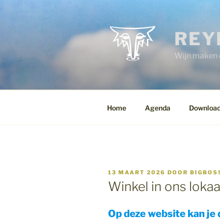
Spring
naar
de
REY
inhoud
Wijn maken e
Home
Agenda
Downloa
GEPLAATST
13 MAART 2026
DOOR
BIGBOS
OP
Winkel in ons loka
Op deze website kan je 