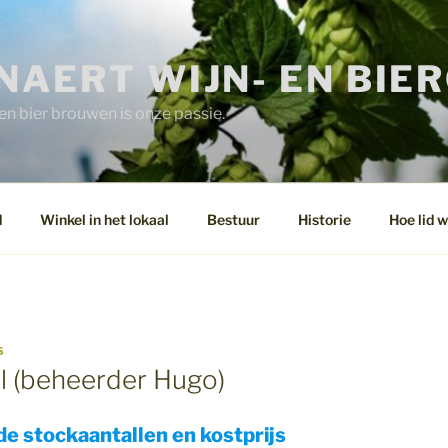
NAERT WIJN- EN BIE
n bier brouwen is onze passie.
d
Winkel in het lokaal
Bestuur
Historie
Hoe lid 
S
al (beheerder Hugo)
de stockaantallen en kostprijs