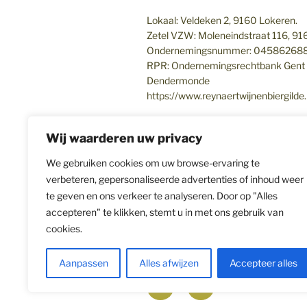
Lokaal: Veldeken 2, 9160 Lokeren.
Zetel VZW: Moleneindstraat 116, 9
Ondernemingsnummer: 04586268
RPR: Ondernemingsrechtbank Gent –
Dendermonde
https://www.reynaertwijnenbiergilde
Copyright 2026 – Reynaert Wijn- en Bi
Wij waarderen uw privacy
We gebruiken cookies om uw browse-ervaring te
verbeteren, gepersonaliseerde advertenties of inhoud weer
te geven en ons verkeer te analyseren. Door op "Alles
accepteren" te klikken, stemt u in met ons gebruik van
cookies.
Aanpassen
Alles afwijzen
Accepteer alles
Facebook
Winkel
in