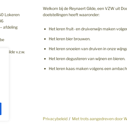
Welkom bij de Reynaert Gilde, een VZW uit Doo
160 Lokeren
doelstellingen heeft waaronder:
86
 afdeling
Het leren fruit- en druivenwijn maken vol
Het leren bier brouwen.
.be
Het leren snoeien van druiven in onze wijng
ergilde v.z.w.
Het leren degusteren van wijnen en bieren.
Het leren kaas maken volgens een ambacht
Privacybeleid
Met trots aangedreven door 